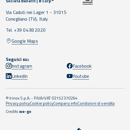
Società Benefit | B Corp™
Via Caduti nei Lager 1 -
31015
Conegliano
(TV),
Italy
Tel. +39 0438 2020
Google Maps
Seguici su:
Instagram
Facebook
LinkedIn
Youtube
© Irinox S.p.A. - P.IVA/VAT 02152370264
Privacy policy
Cookie policy
Company info
Condizioni di vendita
Credits
we-go