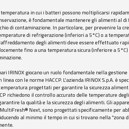
 temperatura in cui i batteri possono moltiplicarsi rapidame
nservazione, è fondamentale mantenere gli alimenti al di fu
chio di contaminazione. In particolare, per prevenire la cres
emperature di refrigerazione (inferiori a 5°C) o a temper
il raffreddamento degli alimenti deve essere effettuato rap
ocemente fino a una temperatura sicura (inferiore a 5°C) e
aminazione.
hinari IRINOX giocano un ruolo fondamentale nella gestione
n linea con le norme HACCP. L'azienda IRINOX S.p.A. è spec
 temperatura progettati per garantire la sicurezza aliment
 richiedono il controllo accurato delle temperature degli 
garantire la qualità e la sicurezza degli alimenti. Gli appa
 MultiFresh® Next, sono progettati specificamente per a
ducendo al minimo il tempo in cui si trovano nella "zona di p
amente.