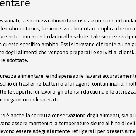
mentare
essionali, la sicurezza alimentare riveste un ruolo di fon
dex Alimentarius, la sicurezza alimentare implica che un 
revisto, non arrechi danni alla salute. Tale sicurezza dipe
n questo specifico ambito. Essi si trovano di fronte a una g
ne degli alimenti che vengono preparati e serviti ai clienti.
re adottate.
urezza alimentare, è indispensabile lavarsi accuratamente
 rischio di trasferire batteri o altri agenti contaminanti. Ino
 le superfici di lavoro, gli utensili da cucina e le attrezzat
microrganismi indesiderati.
 è anche la corretta conservazione degli alimenti, sia pr
vono essere mantenuti a temperature sicure al fine di evit
i devono essere adeguatamente refrigerati per preservarne 