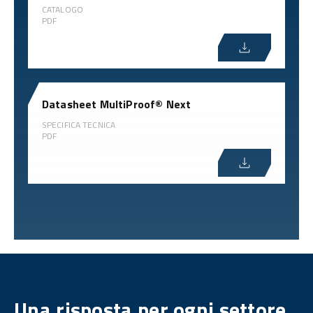
CATALOGO
PDF
Datasheet MultiProof® Next
SPECIFICA TECNICA
PDF
Una risposta per ogni settore