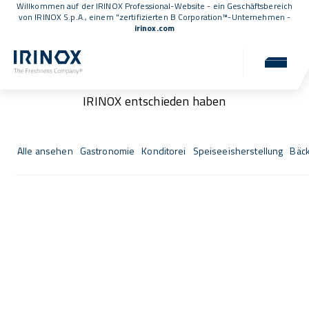
Willkommen auf der IRINOX Professional-Website - ein Geschäftsbereich
von IRINOX S.p.A., einem
"zertifizierten B Corporation™
-Unternehmen -
irinox.com
Fresh Stories
Die Erfolgsgeschichten unserer Kunden, die sich für
IRINOX entschieden haben
Alle ansehen
Gastronomie
Konditorei
Speiseeisherstellung
Bäck