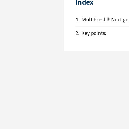
Index
1.
MultiFresh® Next g
2.
Key points: