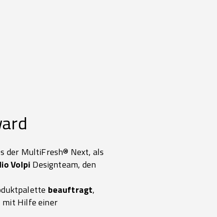
ward
ss der MultiFresh® Next, als
io Volpi
Designteam, den
duktpalette
beauftragt
,
 mit Hilfe einer