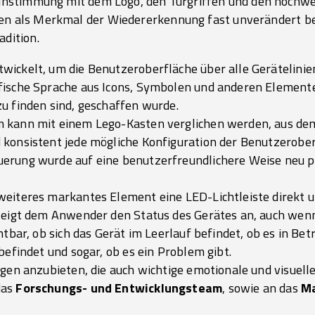
einstimmung mit dem Logo, den Türgriffen und den hochwe
n als Merkmal der Wiedererkennung fast unverändert bei
dition.
wickelt, um die Benutzeroberfläche über alle Gerätelinie
fische Sprache aus Icons, Symbolen und anderen Elemente
u finden sind, geschaffen wurde.
m kann mit einem Lego-Kasten verglichen werden, aus d
 konsistent jede mögliche Konfiguration der Benutzerobe
erung wurde auf eine benutzerfreundlichere Weise neu po
weiteres markantes Element eine LED-Lichtleiste direkt
 zeigt dem Anwender den Status des Gerätes an, auch wen
htbar, ob sich das Gerät im Leerlauf befindet, ob es in Bet
befindet und sogar, ob es ein Problem gibt.
ngen anzubieten, die auch wichtige emotionale und visuell
das
Forschungs- und Entwicklungsteam
, sowie an das
Ma