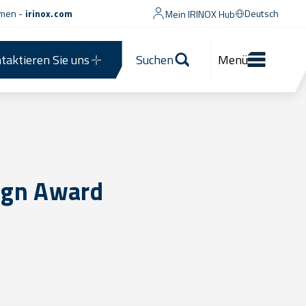
men -
irinox.com
Deutsch
Mein IRINOX Hub
taktieren Sie uns
Suchen
Menü
ign Award