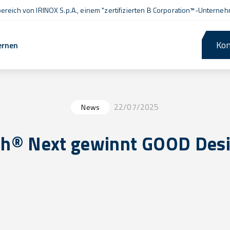
ereich von IRINOX S.p.A., einem
"zertifizierten B Corporation™
-Unterneh
Kon
ernen
22/07/2025
News
sh® Next gewinnt GOOD Des