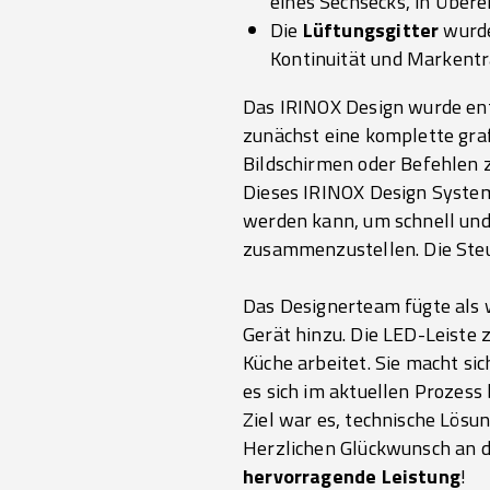
eines Sechsecks, in Über
Die
Lüftungsgitter
wurde
Kontinuität und Markentra
Das IRINOX Design wurde ent
zunächst eine komplette gra
Bildschirmen oder Befehlen z
Dieses IRINOX Design Syste
werden kann, um schnell und
zusammenzustellen. Die Steu
Das Designerteam fügte als 
Gerät hinzu. Die LED-Leiste
Küche arbeitet. Sie macht sic
es sich im aktuellen Prozess 
Ziel war es, technische Lösu
Herzlichen Glückwunsch an 
hervorragende Leistung
!