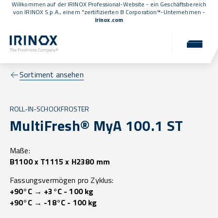
Willkommen auf der IRINOX Professional-Website - ein Geschäftsbereich
von IRINOX S.p.A., einem
"zertifizierten B Corporation™
-Unternehmen -
irinox.com
Sortiment ansehen
ROLL-IN-SCHOCKFROSTER
MultiFresh® MyA 100.1 ST
Maße:
B1100 x T1115 x H2380 mm
Fassungsvermögen pro Zyklus:
+90°C → +3°C - 100 kg
+90°C → -18°C - 100 kg