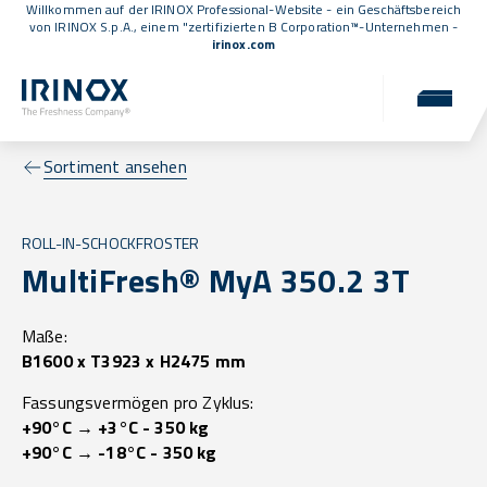
Willkommen auf der IRINOX Professional-Website - ein Geschäftsbereich
von IRINOX S.p.A., einem
"zertifizierten B Corporation™
-Unternehmen -
irinox.com
Sortiment ansehen
ROLL-IN-SCHOCKFROSTER
MultiFresh® MyA 350.2 3T
Maße:
B1600 x T3923 x H2475 mm
Fassungsvermögen pro Zyklus:
+90°C → +3°C - 350 kg
+90°C → -18°C - 350 kg