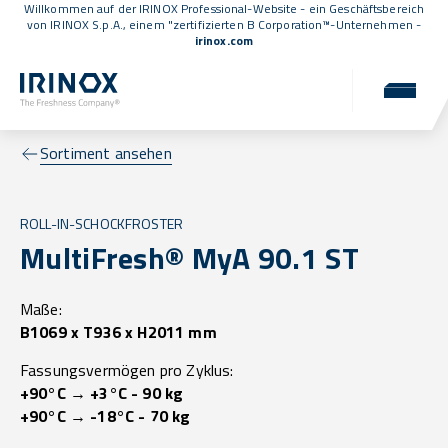
Willkommen auf der IRINOX Professional-Website - ein Geschäftsbereich
von IRINOX S.p.A., einem
"zertifizierten B Corporation™
-Unternehmen -
irinox.com
Sortiment ansehen
ROLL-IN-SCHOCKFROSTER
MultiFresh® MyA 90.1 ST
Maße:
B1069 x T936 x H2011 mm
Fassungsvermögen pro Zyklus:
+90°C → +3°C - 90 kg
+90°C → -18°C - 70 kg