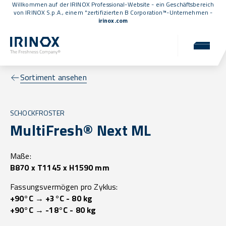
Willkommen auf der IRINOX Professional-Website - ein Geschäftsbereich
von IRINOX S.p.A., einem
"zertifizierten B Corporation™
-Unternehmen -
irinox.com
Sortiment ansehen
SCHOCKFROSTER
MultiFresh® Next ML
Maße:
B870 x T1145 x H1590 mm
Fassungsvermögen pro Zyklus:
+90°C → +3°C - 80 kg
+90°C → -18°C - 80 kg