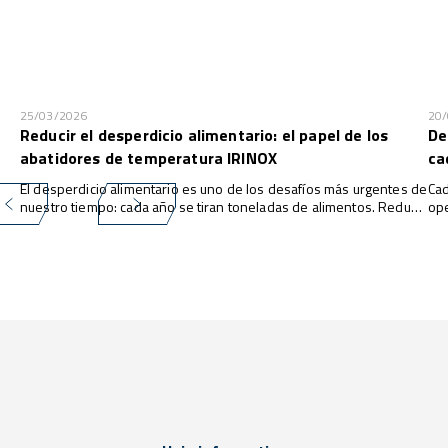
25/03/2026
20
Reducir el desperdicio alimentario: el papel de los
De
abatidores de temperatura IRINOX
ca
El desperdicio alimentario es uno de los desafíos más urgentes de
Cad
nuestro tiempo: cada año se tiran toneladas de alimentos. Reducir
ope
estos desperdicios no es solo una cuestión ética, sino también
lim
económica y medioambiental. En este contexto, la tecnología
con
desempeña un papel fundamental, y los abatidores de
un 
temperatura IRINOX representan una solución concreta y eficaz.
ali
det
ene