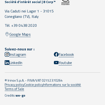
Société d'intérêt social | B Corp™
Via Caduti nei Lager 1 -
31015
Conegliano
(TV),
Italy
Tél. +39 0438 2020
Google Maps
Suivez-nous sur :
Instagram
Facebook
LinkedIn
Youtube
© Irinox S.p.A. - P.IVA/VAT 02152370264
Privacy policy
Cookie policy
Informations sur la société
Terms of Sale
Credits
we-go