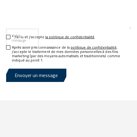
Votre
* J'ai lu et j'accepte
la politique de confidentialité
message
Après avoir pris connaissance de la
politique de confidentialité
,
j'accepte le traitement de mes données personnelles à des fins
marketing (par des moyens automatisés et traditionnels) comme
indiqué au point 1.
Envoyer un message