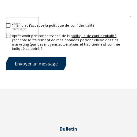
Votre
* J'ai lu et j'accepte
la politique de confidentialité
message
Après avoir pris connaissance de la
politique de confidentialité
,
j'accepte le traitement de mes données personnelles à des fins
marketing (par des moyens automatisés et traditionnels) comme
indiqué au point 1.
Envoyer un message
Bulletin