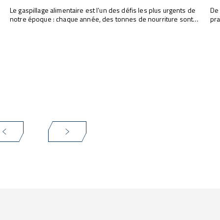
Le gaspillage alimentaire est l’un des défis les plus urgents de
De 
notre époque : chaque année, des tonnes de nourriture sont
pra
jetées. Réduire ces pertes n’est pas seulement une question
les
éthique, mais aussi économique et environnementale. Dans ce
pro
contexte, la technologie joue un rôle fondamental, et les cellules
int
de refroidissement rapide IRINOX représentent une solution
une
concrète et efficace.
amé
déc