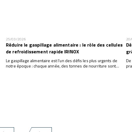
25/03/2026
20
Réduire le gaspillage alimentaire : le rôle des cellules
Dé
de refroidissement rapide IRINOX
gr
Le gaspillage alimentaire est l’un des défis les plus urgents de
De 
notre époque : chaque année, des tonnes de nourriture sont
pra
jetées. Réduire ces pertes n’est pas seulement une question
les
éthique, mais aussi économique et environnementale. Dans ce
pro
contexte, la technologie joue un rôle fondamental, et les cellules
int
de refroidissement rapide IRINOX représentent une solution
une
concrète et efficace.
amé
déc