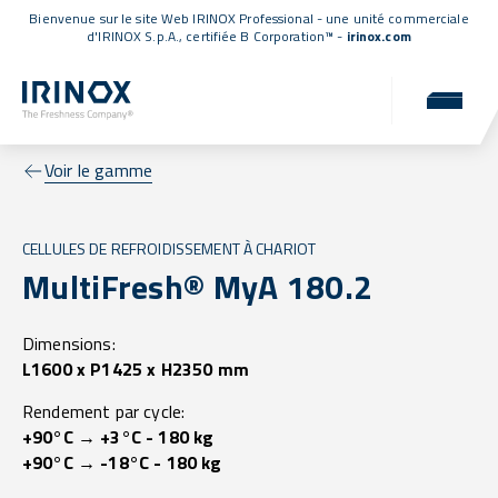
Bienvenue sur le site Web IRINOX Professional - une unité commerciale
d'IRINOX S.p.A.,
certifiée B Corporation™
-
irinox.com
Voir le gamme
CELLULES DE REFROIDISSEMENT À CHARIOT
MultiFresh® MyA 180.2
Dimensions:
L1600 x P1425 x H2350 mm
Rendement par cycle:
+90°C → +3°C - 180 kg
+90°C → -18°C - 180 kg