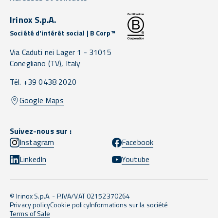
Irinox S.p.A.
Société d'intérêt social | B Corp™
Via Caduti nei Lager 1 -
31015
Conegliano
(TV),
Italy
Tél. +39 0438 2020
Google Maps
Suivez-nous sur :
Instagram
Facebook
LinkedIn
Youtube
© Irinox S.p.A. - P.IVA/VAT 02152370264
Privacy policy
Cookie policy
Informations sur la société
Terms of Sale