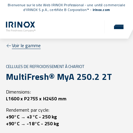
Bienvenue sur le site Web IRINOX Professional - une unité commerciale
d'IRINOX S.p.A.,
certifiée B Corporation™
-
irinox.com
Voir le gamme
CELLULES DE REFROIDISSEMENT À CHARIOT
MultiFresh® MyA 250.2 2T
Dimensions:
L1600 x P2755 x H2450 mm
Rendement par cycle:
+90°C → +3°C - 250 kg
+90°C → -18°C - 250 kg