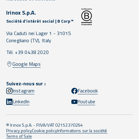
Irinox S.p.A.
Société d'intérêt social | B Corp™
Via Caduti nei Lager 1 -
31015
Conegliano
(TV),
Italy
Tél. +39 0438 2020
Google Maps
Suivez-nous sur :
Instagram
Facebook
LinkedIn
Youtube
© Irinox S.p.A. - P.IVA/VAT 02152370264
Privacy policy
Cookie policy
Informations sur la société
Terms of Sale