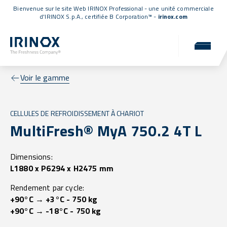
Bienvenue sur le site Web IRINOX Professional - une unité commerciale
d'IRINOX S.p.A.,
certifiée B Corporation™
-
irinox.com
Voir le gamme
CELLULES DE REFROIDISSEMENT À CHARIOT
MultiFresh® MyA 750.2 4T L
Dimensions:
L1880 x P6294 x H2475 mm
Rendement par cycle:
+90°C → +3°C - 750 kg
+90°C → -18°C - 750 kg