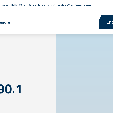
iale d'IRINOX S.p.A.,
certifiée B Corporation™
-
irinox.com
Ent
rendre
90.1