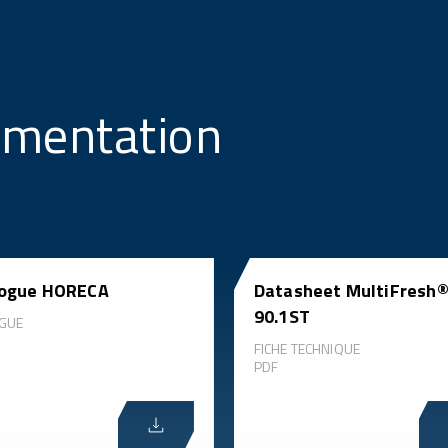
umentation
logue HORECA
Datasheet MultiFresh
90.1ST
GUE
FICHE TECHNIQUE
PDF