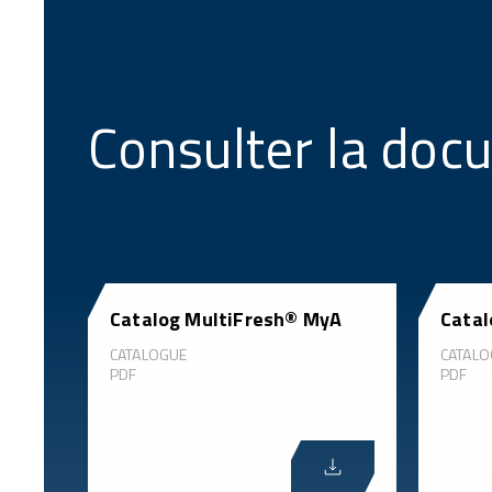
Consulter la doc
Catalog MultiFresh® MyA
Cata
CATALOGUE
CATALO
PDF
PDF