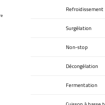
Refroidissement
re
Surgélation
Non-stop
Décongélation
Fermentation
Cuisson à basse 