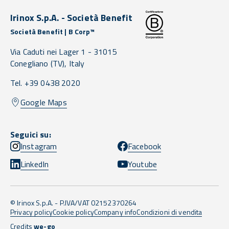
Irinox S.p.A. - Società Benefit
Società Benefit | B Corp™
Via Caduti nei Lager 1 -
31015
Conegliano
(TV),
Italy
Tel. +39 0438 2020
Google Maps
Seguici su:
Instagram
Facebook
LinkedIn
Youtube
© Irinox S.p.A. - P.IVA/VAT 02152370264
Privacy policy
Cookie policy
Company info
Condizioni di vendita
Credits
we-go