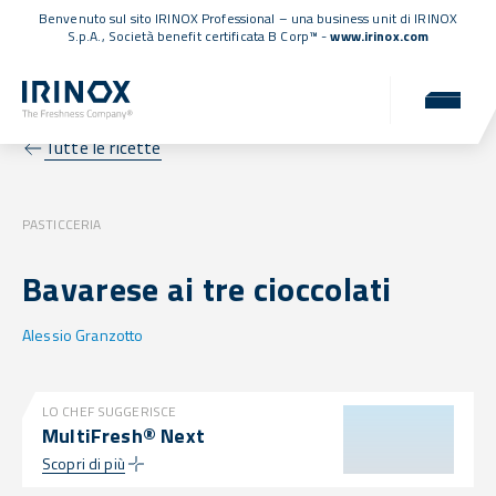
Benvenuto sul sito IRINOX Professional – una business unit di IRINOX
S.p.A.,
Società benefit certificata B Corp™
-
www.irinox.com
Tutte le ricette
PASTICCERIA
Bavarese ai tre cioccolati
Alessio Granzotto
LO CHEF SUGGERISCE
MultiFresh® Next
Scopri di più