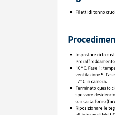
Filetti di tonno crud
Procedimen
Impostare ciclo cus
Preraffreddamento
10°C. Fase 1: temp
ventilazione 5. Fas
-7°C in camera.
Terminato questo cic
spessore desiderato,
con carta forno (fa
Riposizionare le teg
all’interno di Mult