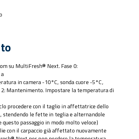
o
to
tom su MultiFresh® Next. Fase 0:
 a
eratura in camera -10°C, sonda cuore -5°C,
e 2: Mantenimento. Impostare la temperatura di
lo procedere con il taglio in affettatrice dello
 stendendo le fette in teglia e alternandole
re questo passaggio in modo molto veloce)
lie con il carpaccio già affettato nuovamente
iFresh® Next per non perdere la temperatura.