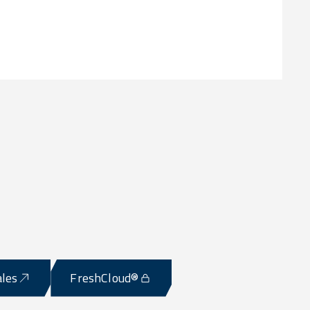
ales
FreshCloud®