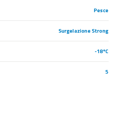
Pesce
Surgelazione Strong
-18ºC
5