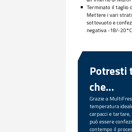
Terminato il taglio d
Mettere i vari strati
sottovuoto e confez
negativa -18/-20°C 
Potresti 
che...
Grazie a MultiFres
temperatura ideale 
carpacci e tartare,
può essere confez
contempo il proces