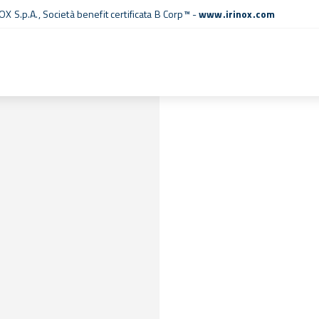
OX S.p.A.,
Società benefit certificata B Corp™
-
www.irinox.com