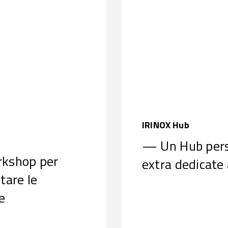
IRINOX Hub
— Un Hub perso
rkshop per
extra dedicate a
tare le
e