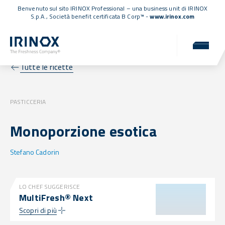
Benvenuto sul sito IRINOX Professional – una business unit di IRINOX
S.p.A.,
Società benefit certificata B Corp™
-
www.irinox.com
Tutte le ricette
PASTICCERIA
Monoporzione esotica
Stefano Cadorin
LO CHEF SUGGERISCE
MultiFresh® Next
Scopri di più