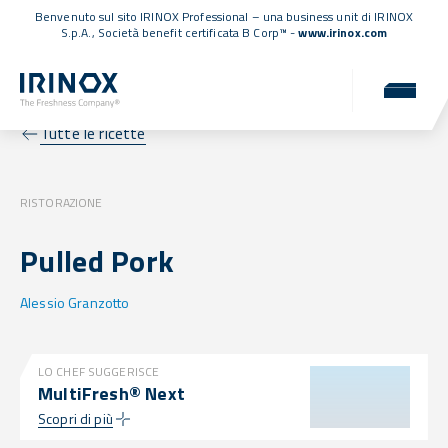
Benvenuto sul sito IRINOX Professional – una business unit di IRINOX
S.p.A.,
Società benefit certificata B Corp™
-
www.irinox.com
Tutte le ricette
RISTORAZIONE
Pulled Pork
Alessio Granzotto
LO CHEF SUGGERISCE
MultiFresh® Next
Scopri di più