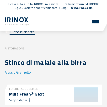
Benvenuto sul sito IRINOX Professional – una business unit di IRINOX
S.p.A.,
Società benefit certificata B Corp™
-
www.irinox.com
Tutte le ricette
RISTORAZIONE
Stinco di maiale alla birra
Alessio Granzotto
LO CHEF SUGGERISCE
MultiFresh® Next
Scopri di più