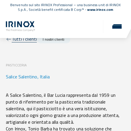
Benvenuto sul sito IRINOX Professional – una business unit di IRINOX
S.p.A.,
Società benefit certificata B Corp™
-
www.irinox.com
Tutti i clienti
I nostri clienti
PASTICCERIA
Salice Salentino, Italia
A Salice Salentino, il Bar Lucia rappresenta dal 1959 un
punto di riferimento per la pasticceria tradizionale
salentina, qui il pasticciotto è una vera istituzione,
valorizzato ogni giorno grazie a una produzione attenta,
artigianale e orientata alla qualità.
Con Irinox, Tonio Barba ha trovato una soluzione che