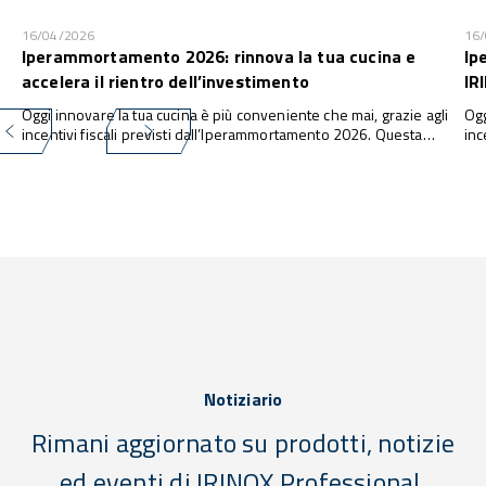
16/04/2026
16
Iperammortamento 2026: rinnova la tua cucina e
Ip
accelera il rientro dell’investimento
IR
Oggi innovare la tua cucina è più conveniente che mai, grazie agli
Ogg
incentivi fiscali previsti dall’Iperammortamento 2026. Questa
inc
misura consente alle imprese di investire in nuove attrezzature e
con
tecnologie con una maggiorazione fino al 180% della quota di
tec
ammortamento ...
amm
Notiziario
Rimani aggiornato su prodotti, notizie
ed eventi di IRINOX Professional.