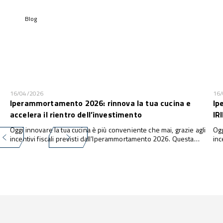
Blog
16/04/2026
16
Iperammortamento 2026: rinnova la tua cucina e
Ip
accelera il rientro dell’investimento
IR
Oggi innovare la tua cucina è più conveniente che mai, grazie agli
Ogg
incentivi fiscali previsti dall’Iperammortamento 2026. Questa
inc
misura consente alle imprese di investire in nuove attrezzature e
con
tecnologie con una maggiorazione fino al 180% della quota di
tec
ammortamento ...
amm