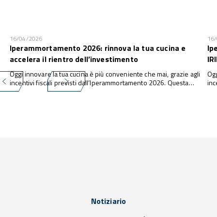
16/04/2026
16
Iperammortamento 2026: rinnova la tua cucina e
Ip
accelera il rientro dell’investimento
IR
Oggi innovare la tua cucina è più conveniente che mai, grazie agli
Ogg
incentivi fiscali previsti dall’Iperammortamento 2026. Questa
inc
misura consente alle imprese di investire in nuove attrezzature e
con
tecnologie con una maggiorazione fino al 180% della quota di
tec
ammortamento ...
amm
Notiziario