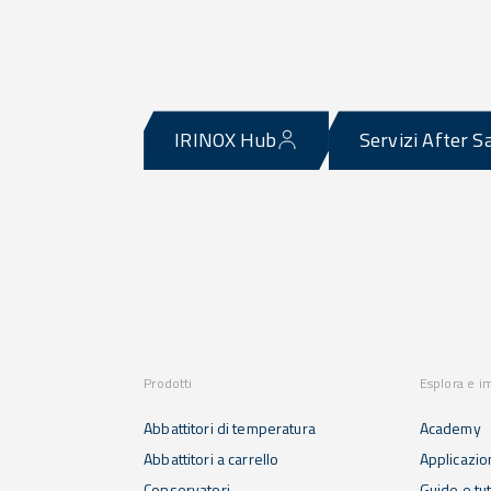
IRINOX Hub
Servizi After S
Prodotti
Esplora e i
Abbattitori di temperatura
Academy
Abbattitori a carrello
Applicazio
Conservatori
Guide e tut