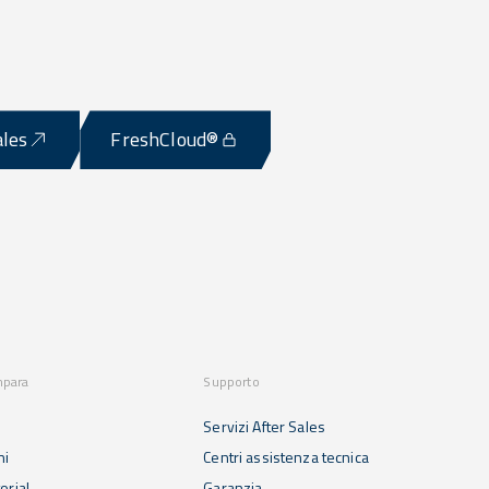
ales
FreshCloud®
mpara
Supporto
Servizi After Sales
ni
Centri assistenza tecnica
orial
Garanzia