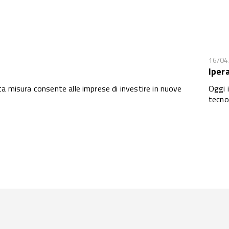
16/04
Iper
ta misura consente alle imprese di investire in nuove
Oggi 
tecno