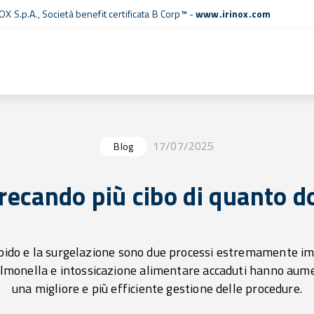
OX S.p.A.,
Società benefit certificata B Corp™
-
www.irinox.com
17/07/2025
Blog
recando più cibo di quanto d
pido e la surgelazione sono due processi estremamente im
salmonella e intossicazione alimentare accaduti hanno au
una migliore e più efficiente gestione delle procedure.