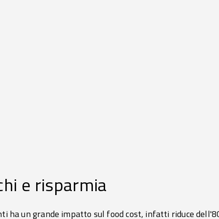
chi e risparmia
ti ha un grande impatto sul food cost, infatti riduce dell'8