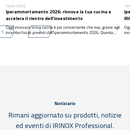
16/04/2026
16
Iperammortamento 2026: rinnova la tua cucina e
Ip
accelera il rientro dell’investimento
IR
Oggi innovare la tua cucina è più conveniente che mai, grazie agli
Ogg
incentivi fiscali previsti dall’Iperammortamento 2026. Questa
inc
misura consente alle imprese di investire in nuove attrezzature e
con
tecnologie con una maggiorazione fino al 180% della quota di
tec
ammortamento ...
amm
Notiziario
Rimani aggiornato su prodotti, notizie
ed eventi di IRINOX Professional.