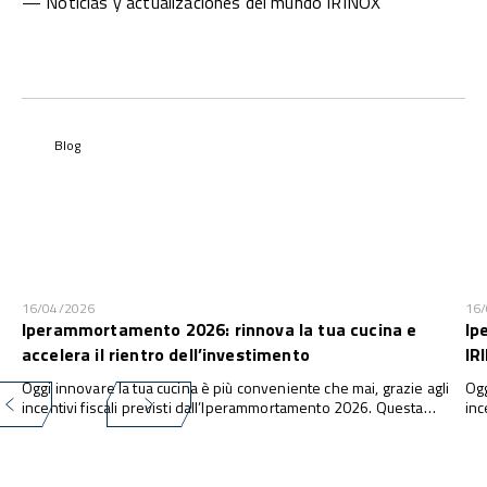
— Noticias y actualizaciones del mundo IRINOX
Blog
16/04/2026
16
Iperammortamento 2026: rinnova la tua cucina e
Ip
accelera il rientro dell’investimento
IR
Oggi innovare la tua cucina è più conveniente che mai, grazie agli
Ogg
incentivi fiscali previsti dall’Iperammortamento 2026. Questa
inc
misura consente alle imprese di investire in nuove attrezzature e
con
tecnologie con una maggiorazione fino al 180% della quota di
tec
ammortamento ...
amm