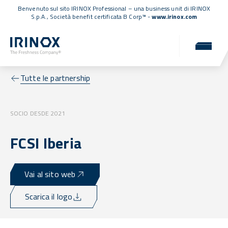
Benvenuto sul sito IRINOX Professional – una business unit di IRINOX
S.p.A.,
Società benefit certificata B Corp™
-
www.irinox.com
Tutte le partnership
SOCIO DESDE 2021
FCSI Iberia
Vai al sito web
Scarica il logo