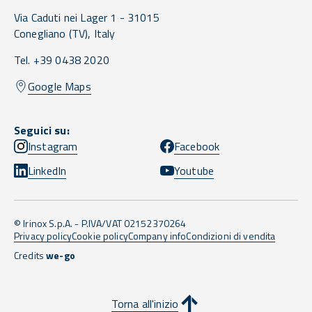
Via Caduti nei Lager 1 -
31015
Conegliano
(TV),
Italy
Tel. +39 0438 2020
Google Maps
Seguici su:
Instagram
Facebook
LinkedIn
Youtube
© Irinox S.p.A. - P.IVA/VAT 02152370264
Privacy policy
Cookie policy
Company info
Condizioni di vendita
Credits
we-go
Torna all'inizio