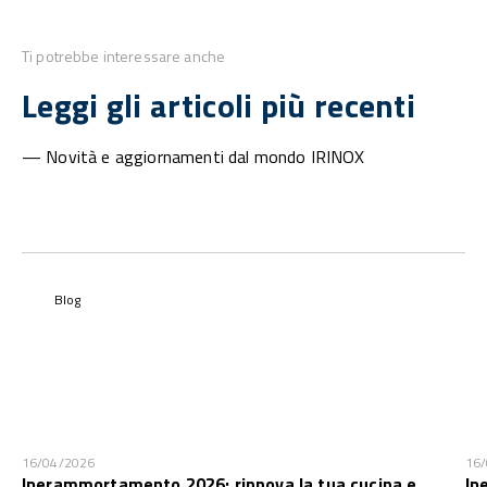
Ti potrebbe interessare anche
Leggi gli articoli più recenti
— Novità e aggiornamenti dal mondo IRINOX
Blog
16/04/2026
16
Iperammortamento 2026: rinnova la tua cucina e
Ip