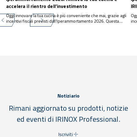
accelera il rientro dell’investimento
IR
Oggi innovare la tua cucina è più conveniente che mai, grazie agli
Ogg
incentivi fiscali previsti dall’Iperammortamento 2026. Questa
inc
misura consente alle imprese di investire in nuove attrezzature e
con
tecnologie con una maggiorazione fino al 180% della quota di
tec
ammortamento ...
amm
Notiziario
Rimani aggiornato su prodotti, notizie
ed eventi di IRINOX Professional.
Iscriviti