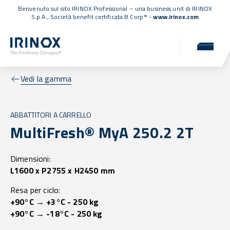
Benvenuto sul sito IRINOX Professional – una business unit di IRINOX
S.p.A.,
Società benefit certificata B Corp™
-
www.irinox.com
Vedi la gamma
ABBATTITORI A CARRELLO
MultiFresh® MyA 250.2 2T
Dimensioni:
L1600 x P2755 x H2450 mm
Resa per ciclo:
+90°C → +3°C - 250 kg
+90°C → -18°C - 250 kg