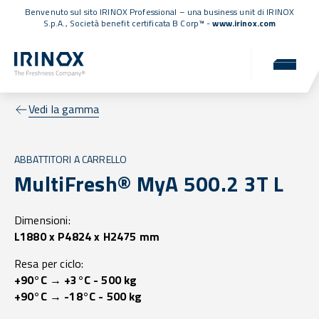
Benvenuto sul sito IRINOX Professional – una business unit di IRINOX
S.p.A.,
Società benefit certificata B Corp™
-
www.irinox.com
Vedi la gamma
ABBATTITORI A CARRELLO
MultiFresh® MyA 500.2 3T L
Dimensioni:
L1880 x P4824 x H2475 mm
Resa per ciclo:
+90°C → +3°C - 500 kg
+90°C → -18°C - 500 kg