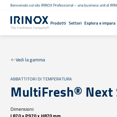
Benvenuto sul sito IRINOX Professional – una business unit di IRIN
Prodotti
Settori
Esplora e impara
Vedi la gamma
ABBATTITORI DI TEMPERATURA
MultiFresh® Next
Dimensioni:
L870 x P970 x H870 mm