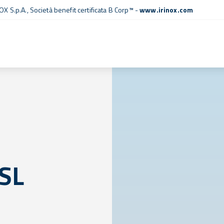
OX S.p.A.,
Società benefit certificata B Corp™
-
www.irinox.com
 SL