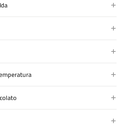
lda
temperatura
colato