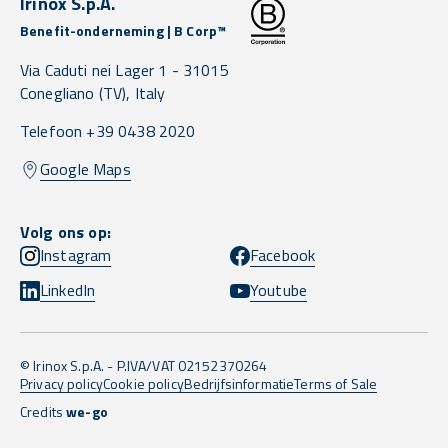
Irinox S.p.A.
Benefit-onderneming | B Corp™
Via Caduti nei Lager 1 -
31015
Conegliano
(TV),
Italy
Telefoon +39 0438 2020
Google Maps
Volg ons op:
Instagram
Facebook
LinkedIn
Youtube
© Irinox S.p.A. - P.IVA/VAT 02152370264
Privacy policy
Cookie policy
Bedrijfsinformatie
Terms of Sale
Credits
we-go