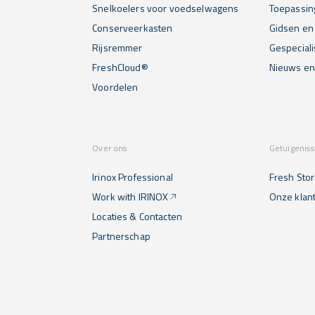
Snelkoelers voor voedselwagens
Toepassin
Conserveerkasten
Gidsen en 
Rijsremmer
Gespecial
FreshCloud®
Nieuws e
Voordelen
Over ons
Getuigenis
Irinox Professional
Fresh Stor
Work with IRINOX
Onze klan
Locaties & Contacten
Partnerschap