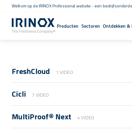
Welkom op de IRINOX Professional website - een bedrijfsonderdee
Producten
Sectoren
Ontdekken & 
FreshCloud
1 VIDEO
Cicli
7 VIDEO
MultiProof® Next
4 VIDEO