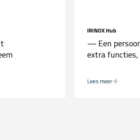
IRINOX Hub
nt
— Een persoonl
teem
extra functies,
Lees meer