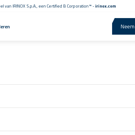
l van IRINOX S.p.A., een
Certified B Corporation™
-
irinox.com
Neem 
leren
Gidsen en zelfstudie