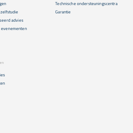
gen
Technische ondersteuningscentra
zelfstudie
Garantie
iseerd advies
n evenementen
sen
ies
ten