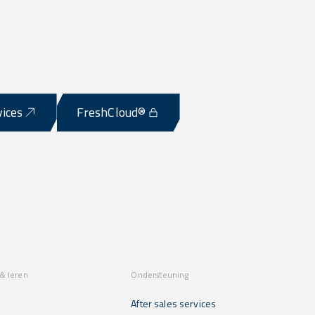
vices
FreshCloud®
& leren
Ondersteuning
After sales services