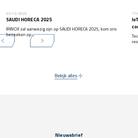
02/12/2025
17
SAUDI HORECA 2025
Io
co
IRINOX zal aanwezig zijn op SAUDI HORECA 2025, kom ons
bezoeken op...
Tec
res
het
wa
kla
Bekijk alles
Nieuwsbrief