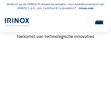
Welkom op de IRINOX Professional website - een bedrijfsonderdeel van
IRINOX S.p.A., een
Certified B Corporation™
-
irinox.com
Partnerschap
Duurzame partnerschappen om te bouwen aan een
toekomst van technologische innovaties