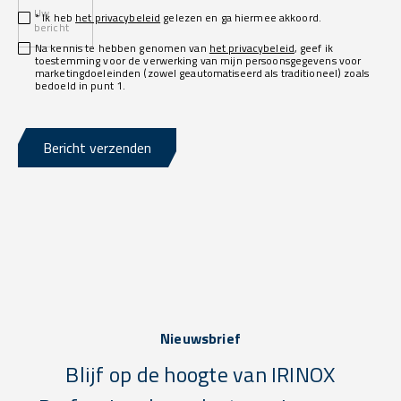
Uw
* Ik heb
het privacybeleid
gelezen en ga hiermee akkoord.
bericht
Na kennis te hebben genomen van
het privacybeleid
, geef ik
toestemming voor de verwerking van mijn persoonsgegevens voor
marketingdoeleinden (zowel geautomatiseerd als traditioneel) zoals
bedoeld in punt 1.
Bericht verzenden
Nieuwsbrief
Blijf op de hoogte van IRINOX