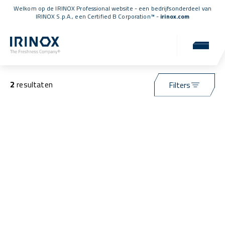
Welkom op de IRINOX Professional website - een bedrijfsonderdeel van
IRINOX S.p.A., een
Certified B Corporation™
-
irinox.com
Toepassingen
2
resultaten
Filters