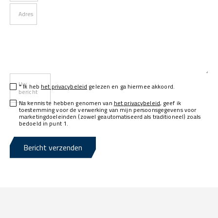
Adres
Uw
* Ik heb
het privacybeleid
gelezen en ga hiermee akkoord.
bericht
Na kennis te hebben genomen van
het privacybeleid
, geef ik
toestemming voor de verwerking van mijn persoonsgegevens voor
marketingdoeleinden (zowel geautomatiseerd als traditioneel) zoals
bedoeld in punt 1.
Bericht verzenden