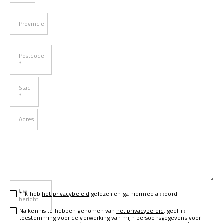
Provincie
Postcode
*
Stad
*
Adres
Uw
* Ik heb
het privacybeleid
gelezen en ga hiermee akkoord.
bericht
Na kennis te hebben genomen van
het privacybeleid
, geef ik
toestemming voor de verwerking van mijn persoonsgegevens voor