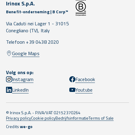
Irinox S.p.A.
Benefit-onderneming | B Corp™
Via Caduti nei Lager 1 -
31015
Conegliano
(TV),
Italy
Telefoon +39 0438 2020
Google Maps
Volg ons op:
Instagram
Facebook
LinkedIn
Youtube
© Irinox S.p.A. - P.IVA/VAT 02152370264
Privacy policy
Cookie policy
Bedrijfsinformatie
Terms of Sale
Credits
we-go