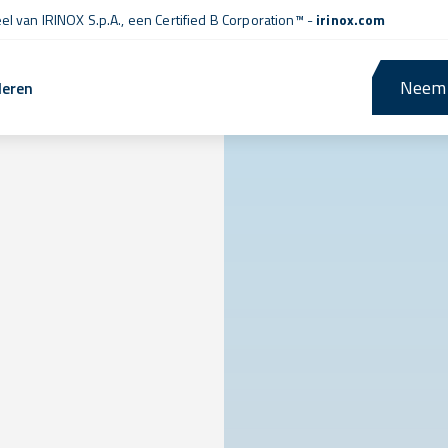
l van IRINOX S.p.A., een
Certified B Corporation™
-
irinox.com
Neem 
leren
l