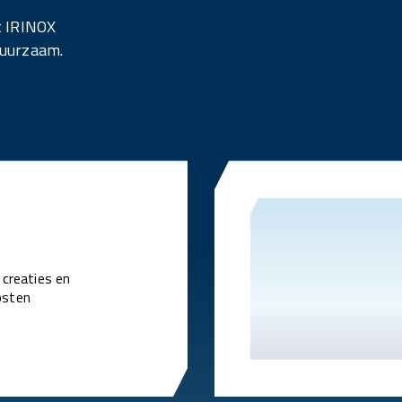
t IRINOX
duurzaam.
 creaties en
osten