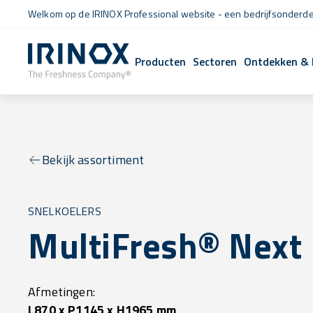
Welkom op de IRINOX Professional website - een bedrijfsonderdee
Producten
Sectoren
Ontdekken & 
Bekijk assortiment
SNELKOELERS
MultiFresh® Next 
Afmetingen:
L870 x P1145 x H1965 mm