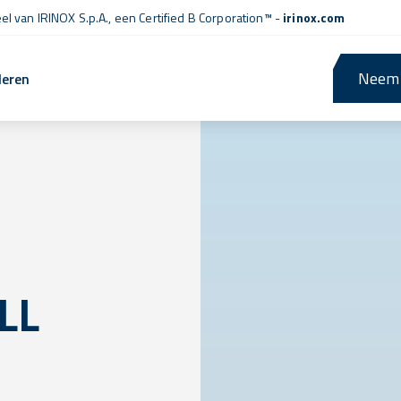
l van IRINOX S.p.A., een
Certified B Corporation™
-
irinox.com
Neem 
leren
LL