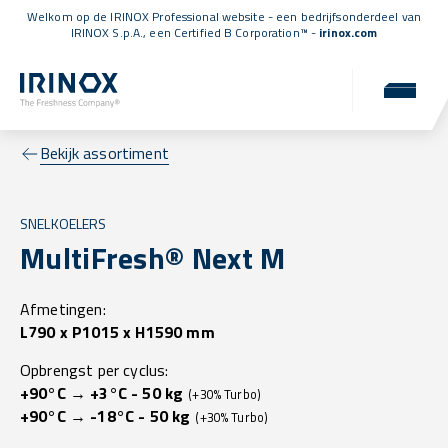
Welkom op de IRINOX Professional website - een bedrijfsonderdeel van
IRINOX S.p.A., een
Certified B Corporation™
-
irinox.com
Bekijk assortiment
SNELKOELERS
MultiFresh® Next M
Afmetingen:
L790 x P1015 x H1590 mm
Opbrengst per cyclus:
+90°C → +3°C - 50 kg
(+30% Turbo)
+90°C → -18°C - 50 kg
(+30% Turbo)