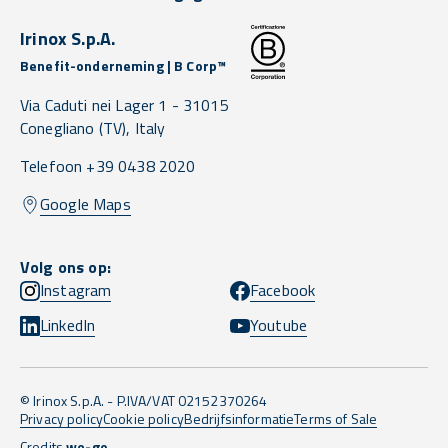
Irinox S.p.A.
Benefit-onderneming | B Corp™
Via Caduti nei Lager 1 -
31015
Conegliano
(TV),
Italy
Telefoon +39 0438 2020
Google Maps
Volg ons op:
Instagram
Facebook
LinkedIn
Youtube
© Irinox S.p.A. - P.IVA/VAT 02152370264
Privacy policy
Cookie policy
Bedrijfsinformatie
Terms of Sale
Credits
we-go