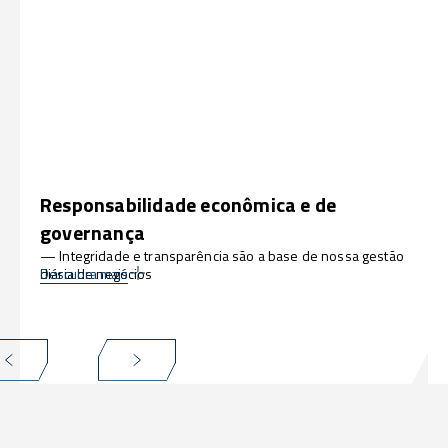
Responsabilidade econômica e de
governança
— Integridade e transparência são a base de nossa gestão
diária de negócios
Descubra mais