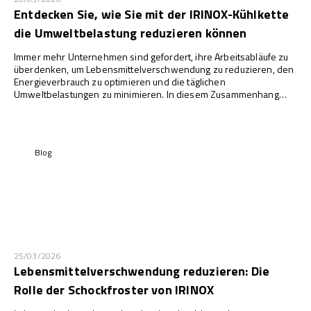
Entdecken Sie, wie Sie mit der IRINOX-Kühlkette
die Umweltbelastung reduzieren können
Immer mehr Unternehmen sind gefordert, ihre Arbeitsabläufe zu
überdenken, um Lebensmittelverschwendung zu reduzieren, den
Energieverbrauch zu optimieren und die täglichen
Umweltbelastungen zu minimieren. In diesem Zusammenhang
spielt ein intelligentes Management der Kühlkette eine
strategische Rolle: Eine optimale Lebensmittelerhaltung bedeutet
nicht nur eine höhere Qualität, sondern auch weniger Verderb,
weniger unnötige Abfälle und einen geringeren Energieverbrauch.
Blog
25/03/2026
Lebensmittelverschwendung reduzieren: Die
Rolle der Schockfroster von IRINOX