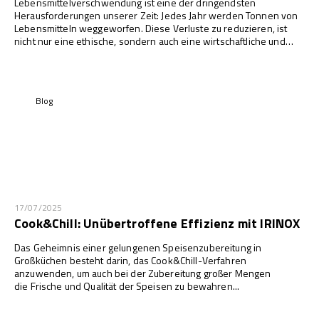
Lebensmittelverschwendung ist eine der dringendsten
Herausforderungen unserer Zeit: Jedes Jahr werden Tonnen von
Lebensmitteln weggeworfen. Diese Verluste zu reduzieren, ist
nicht nur eine ethische, sondern auch eine wirtschaftliche und
ökologische Frage. In diesem Kontext spielt Technologie eine
zentrale Rolle, und die Schockfroster von IRINOX stellen eine
konkrete und effektive Lösung dar.
Blog
17/07/2025
Cook&Chill: Unübertroffene Effizienz mit IRINOX
Das Geheimnis einer gelungenen Speisenzubereitung in
Großküchen besteht darin, das Cook&Chill-Verfahren
anzuwenden, um auch bei der Zubereitung großer Mengen
die Frische und Qualität der Speisen zu bewahren...