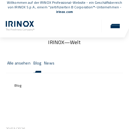
Willkommen auf der IRINOX Professional-Website - ein Geschäftsbereich
von IRINOX S.p.A., einem
"zertifizierten B Corporation™
-Unternehmen -
irinox.com
News & Events
Neuigkeiten, Veranstaltungen und Updates aus der
IRINOX—Welt
Alle ansehen
Blog
News
Blog
20/03/2026