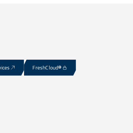
vices
FreshCloud®