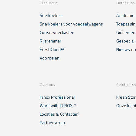
Producten
Ontdekken 
Snelkoelers
Academie
Snelkoelers voor voedselwagens
Toepassin
Conserveerkasten
Gidsen en 
Rijsremmer
Gespecial
FreshCloud®
Nieuws e
Voordelen
Over ons
Getuigenis
Irinox Professional
Fresh Stor
Work with IRINOX
Onze klan
Locaties & Contacten
Partnerschap