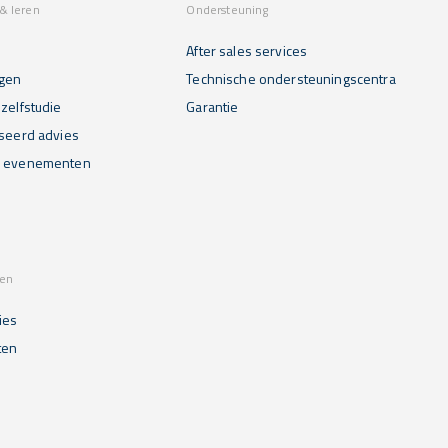
& leren
Ondersteuning
After sales services
gen
Technische ondersteuningscentra
zelfstudie
Garantie
iseerd advies
n evenementen
sen
ies
ten