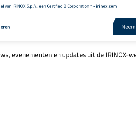
l van IRINOX S.p.A., een
Certified B Corporation™
-
irinox.com
Neem 
leren
Nieuws en evenementen
uws, evenementen en updates uit de IRINOX-we