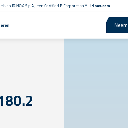
l van IRINOX S.p.A., een
Certified B Corporation™
-
irinox.com
Neem 
leren
180.2